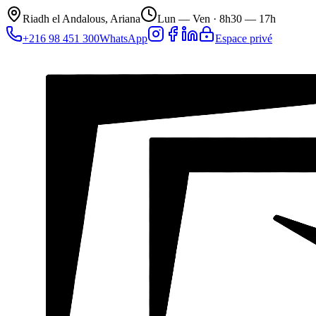
Riadh el Andalous, Ariana
Lun — Ven ·
8h30 — 17h
+216 98 451 300
WhatsApp
Espace privé