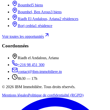
Boumhel
5 biens
Boumhel, Ben Arous
3 biens
Riadh El Andalous, Ariana
2 résidences
Borj cedria
1 résidence
Voir toutes les opportunités
Coordonnées
Riadh el Andalous, Ariana
+216 98 451 300
contact@ibm-immobiliere.tn
8h30 — 17h
©
2026
IBM Immobilière
. Tous droits réservés.
Mentions légales
Politique de confidentialité (RGPD)