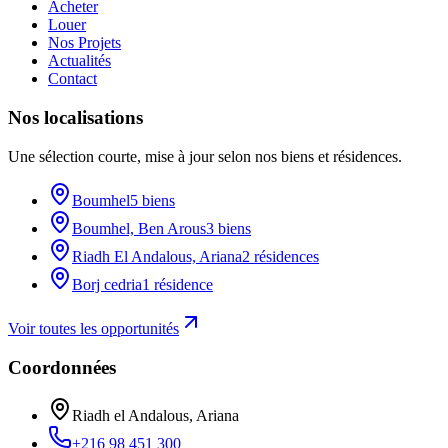
Acheter
Louer
Nos Projets
Actualités
Contact
Nos localisations
Une sélection courte, mise à jour selon nos biens et résidences.
Boumhel
5 biens
Boumhel, Ben Arous
3 biens
Riadh El Andalous, Ariana
2 résidences
Borj cedria
1 résidence
Voir toutes les opportunités
Coordonnées
Riadh el Andalous, Ariana
+216 98 451 300