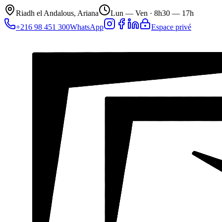
Riadh el Andalous, Ariana
Lun — Ven ·
8h30 — 17h
+216 98 451 300
WhatsApp
Espace privé