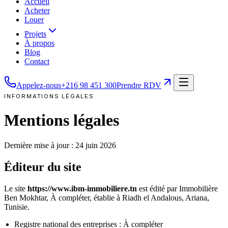
Accueil
Acheter
Louer
Projets
À propos
Blog
Contact
Appelez-nous
+216 98 451 300
Prendre RDV
INFORMATIONS LÉGALES
Mentions légales
Dernière mise à jour :
24 juin 2026
Éditeur du site
Le site
https://www.ibm-immobiliere.tn
est édité par
Immobilière
Ben Mokhtar
,
À compléter
, établie à
Riadh el Andalous, Ariana
,
Tunisie.
Registre national des entreprises :
À compléter